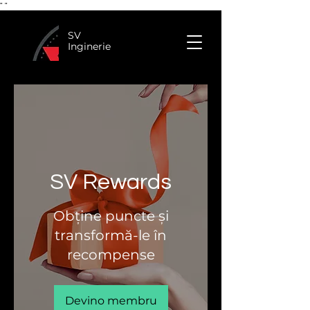
"
"
SV
Inginerie
SV Rewards
Obține puncte și
transformă-le în
recompense
Devino membru